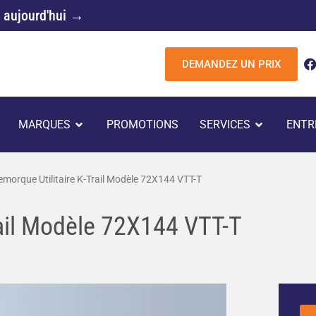
 aujourd'hui →
DEMANDEZ UN PRIX
c
UVRIR REMORQUES
OUVRIR MARQUES
OUVRIR 
MARQUES
PROMOTIONS
SERVICES
ENTR
k
emorque Utilitaire K-Trail Modèle 72X144 VTT-T
rail Modèle 72X144 VTT-T