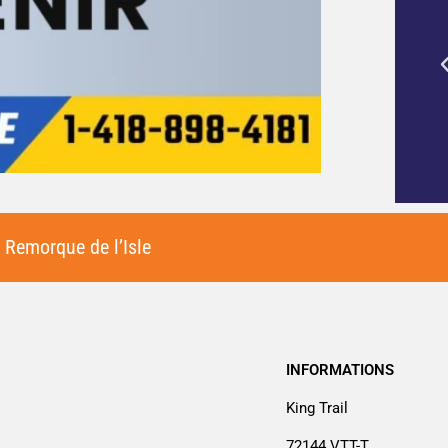
emorque de
Mon endroit préféré pour acheter une
atériel de
caravane et rencontrer le fabuleux
personnel
,
Remorque de l’Isle
INFORMATIONS
King Trail
72144 VTT-T