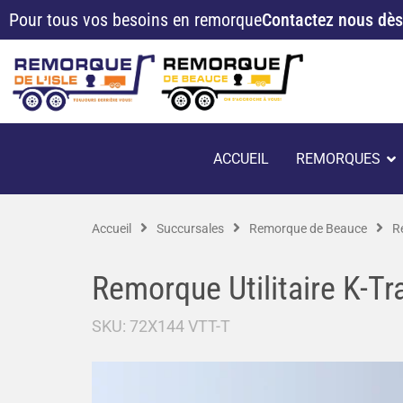
Aller
Pour tous vos besoins en remorque
Contactez nous dès
au
contenu
O
ACCUEIL
REMORQUES
Accueil
Succursales
Remorque de Beauce
R
Remorque Utilitaire K-T
SKU:
72X144 VTT-T