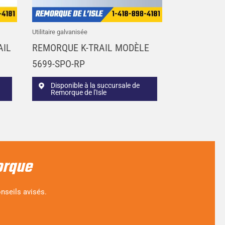
Utilitaire galvanisée
AIL
REMORQUE K-TRAIL MODÈLE
5699-SPO-RP
Disponible à la succursale de
Remorque de l'Isle
orque
nseils avisés.