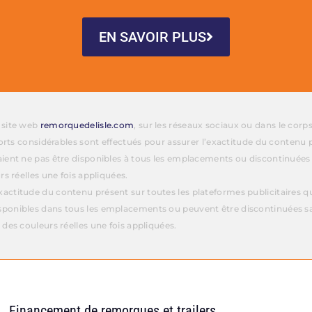
EN SAVOIR PLUS
e site web
remorquedelisle.com
, sur les réseaux sociaux ou dans le corp
fforts considérables sont effectués pour assurer l’exactitude du contenu 
aient ne pas être disponibles à tous les emplacements ou discontinuées
rs réelles une fois appliquées.
actitude du contenu présent sur toutes les plateformes publicitaires que
sponibles dans tous les emplacements ou peuvent être discontinuées sa
 des couleurs réelles une fois appliquées.
Financement de remorques et trailers