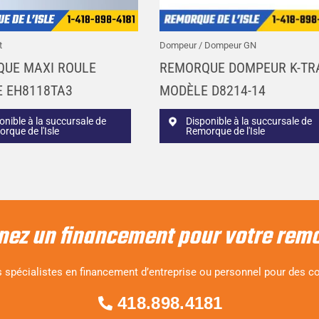
t
Dompeur / Dompeur GN
UE MAXI ROULE
REMORQUE DOMPEUR K-TR
 EH8118TA3
MODÈLE D8214-14
onible à la succursale de
Disponible à la succursale de
rque de l'Isle
Remorque de l'Isle
nez un financement pour votre rem
 spécialistes en financement d’entreprise ou personnel pour des co
418.898.4181