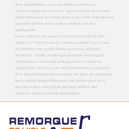
être disponibles à tous les emplacements ou
discontinuées sans préavis. Les exemples de couleur
disponible pour les remorques sont à titre indicatifs et
peuvent différer des couleurs réelles une fois
appliquées.
Nous mettons en œuvre d’importants efforts afin
d’assurer l’exactitude du contenu présent sur toutes
les plateformes publicitaires que nous utilisons.
Toutefois, veuillez noter que certaines remorques
affichées sur notre site web peuvent ne pas être
disponibles dans tous les emplacements ou peuvent
être discontinuées sans préavis. De plus, les exemples
de couleurs disponibles pour nos remorques sont
donnés à titre indicatif et peuvent différer des
couleurs réelles une fois appliquées.