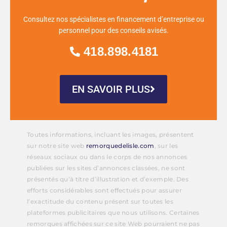
Consultez nos spécialistes en financement d’entreprise ou
personnel pour des conseils avisés.
418.898.4181
EN SAVOIR PLUS
Toutes informations, incluant les images, présentent
sur notre site web
remorquedelisle.com
, sur les
réseaux sociaux ou dans le corps de nos annonces
publiées sur les sites d’annonces classées, ne sont
présentés qu’à titre d’illustration et d’exemple. Des
efforts considérables sont effectués pour assurer
l’exactitude du contenu présent sur toutes les
plateformes publicitaires que nous utilisons. Certaines
remorques affichées sur ce site Web pourraient ne pas