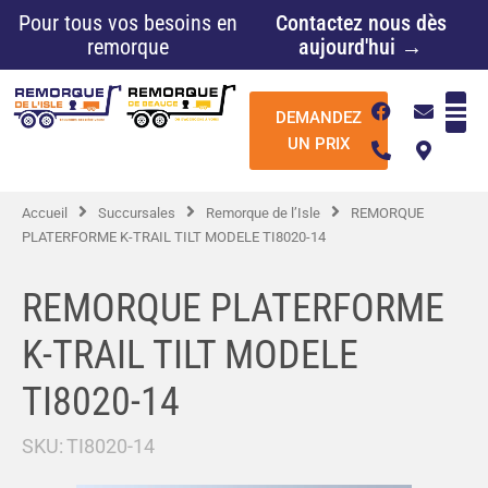
Aller
Pour tous vos besoins en
Contactez nous dès
au
remorque
aujourd'hui →
contenu
F
P
E
M
DEMANDEZ
a
h
n
a
c
o
v
p
UN PRIX
e
n
e
-
b
e
l
m
o
-
o
a
Accueil
Succursales
Remorque de l’Isle
REMORQUE
o
a
p
r
k
l
e
k
PLATERFORME K-TRAIL TILT MODELE TI8020-14
t
e
r
-
REMORQUE PLATERFORME
a
l
K-TRAIL TILT MODELE
t
TI8020-14
SKU:
TI8020-14