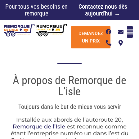
Aller
Pour tous vos besoins en
Contactez nous dès
au
remorque
aujourd'hui →
contenu
F
P
E
M
DEMANDEZ
a
h
n
a
c
o
v
p
UN PRIX
e
n
e
-
b
e
l
m
o
-
o
a
o
a
p
r
k
l
e
k
t
e
À propos de Remorque de
r
-
L'isle
a
l
t
Toujours dans le but de mieux vous servir
Installée aux abords de l’autoroute 20,
Remorque de l’Isle
est reconnue comme
étant l’entreprise numéro un dans l’est du