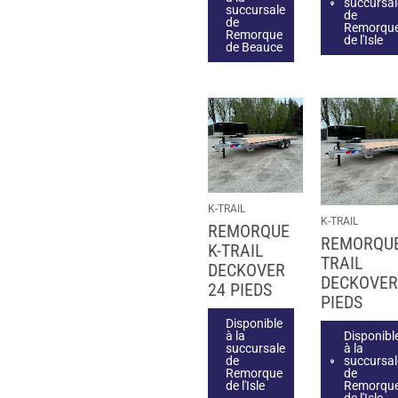
succursal
succursale
de
de
Remorqu
Remorque
de l'Isle
de Beauce
K-TRAIL
K-TRAIL
REMORQUE
REMORQUE
K-TRAIL
TRAIL
DECKOVER
DECKOVER
24 PIEDS
PIEDS
Disponible
à la
Disponibl
succursale
à la
de
succursal
Remorque
de
de l'Isle
Remorqu
de l'Isle