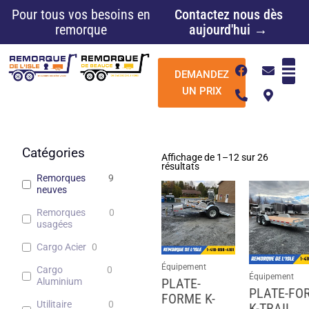
Aller
Pour tous vos besoins en
Contactez nous dès
au
remorque
aujourd'hui →
contenu
F
P
E
M
DEMANDEZ
a
h
n
a
c
o
v
p
UN PRIX
e
n
e
-
b
e
l
m
o
-
o
a
o
a
p
r
k
l
e
k
Catégories
Affichage de 1–12 sur 26
t
e
résultats
r
Remorques
9
-
neuves
a
l
Remorques
0
t
usagées
Cargo Acier
0
Équipement
Cargo
0
Équipement
PLATE-
Aluminium
PLATE-FO
FORME K-
Utilitaire
0
K-TRAIL