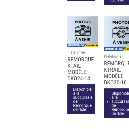
Plateforme
Plateforme
REMORQUE
REMORQU
KTAIL
KTRAIL
MODÈLE
MODÈLE
DKO24-14
DKO20-10
Disponible
à la
Disponibl
succursale
à la
de
succursal
Remorque
de
de l'Isle
Remorqu
de l'Isle