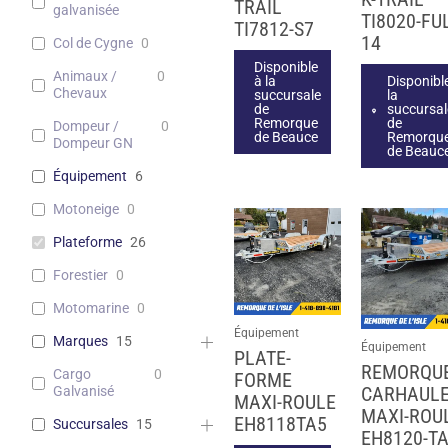
TRAIL
galvanisée
TI8020-FU
TI7812-S7
14
Col de Cygne
0
Disponible
Animaux /
0
à la
Disponibl
Chevaux
succursale
la
de
succursal
Remorque
de
Dompeur /
0
de Beauce
Remorqu
Dompeur GN
de Beauc
Équipement
6
Motoneige
0
Plateforme
26
Forestier
0
Motomarine
0
Équipement
Marques
15
Équipement
PLATE-
REMORQU
Cargo
0
FORME
CARHAUL
Galvanisé
MAXI-ROULE
MAXI-ROU
EH8118TA5
Succursales
15
EH8120-T