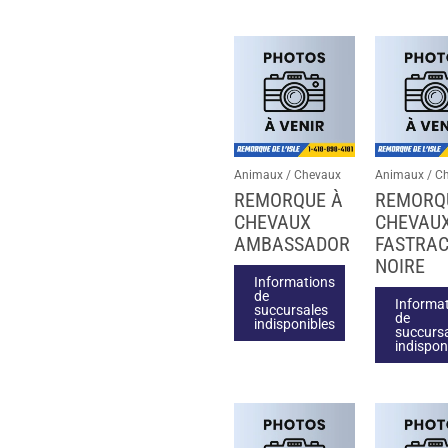
Animaux / Chevaux
Animaux / C
REMORQUE À
REMORQ
CHEVAUX
CHEVAU
AMBASSADOR
FASTRA
NOIRE
Informations
de
Informa
succursales
de
indisponibles
succurs
indispon