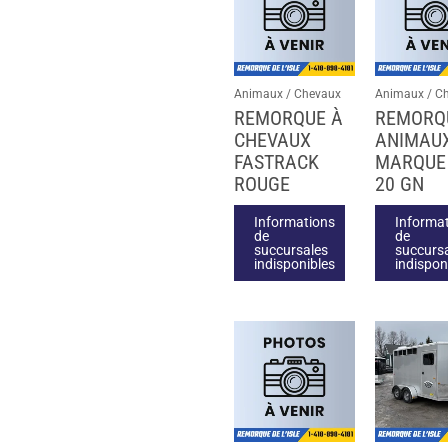
Animaux / Chevaux
Animaux / C
REMORQUE À
REMORQ
CHEVAUX
ANIMAUX
FASTRACK
MARQUE
ROUGE
20 GN
Informations
Informa
de
de
succursales
succurs
indisponibles
indispon