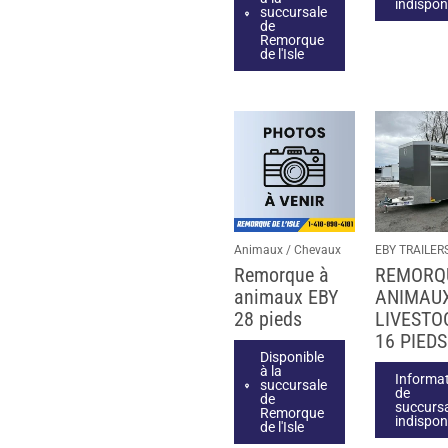
indispon
succursale
de
Remorque
de l'Isle
Animaux / Chevaux
EBY TRAILER
Remorque à
REMORQ
animaux EBY
ANIMAUX
28 pieds
LIVESTO
16 PIEDS
Disponible
à la
Informa
succursale
de
de
succurs
Remorque
indispon
de l'Isle