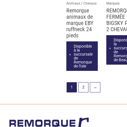
Animaux / Chevaux
Marques
Remorque
REMORQ
animaux de
FERMÉE
marque EBY
BIGSKY 
ruffneck 24
2 CHEVA
pieds
Disponi
la
Disponible
succurs
à la
de
succursale
Remor
de
de Bea
Remorque
de l'Isle
1
2
→