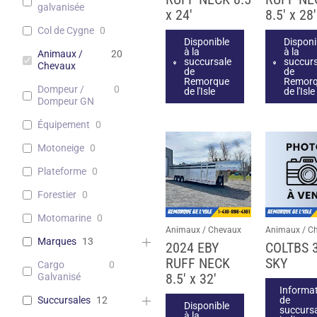
galvanisée
x 24′
8.5′ x 28′
Col de Cygne
0
Disponible
Disponi
à la
à la
Animaux /
20
succursale
succur
Chevaux
de
de
Remorque
Remor
Dompeur /
0
de l'Isle
de l'Isle
Dompeur GN
Équipement
0
Motoneige
0
Plateforme
0
Forestier
0
Motomarine
0
Animaux / Chevaux
Animaux / C
Marques
13
2024 EBY
COLTBS 
RUFF NECK
SKY
Cargo
0
8.5′ x 32′
Galvanisé
Informa
de
Succursales
12
Disponible
succurs
à la