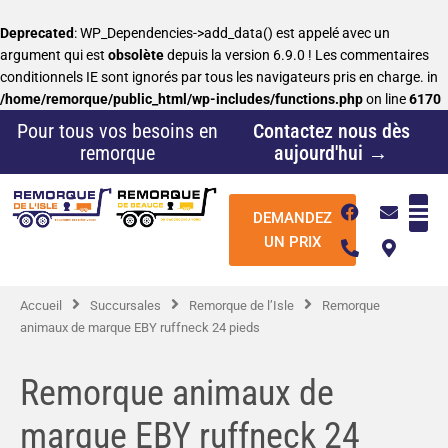
Aller
au
Deprecated
: WP_Dependencies->add_data() est appelé avec un
contenu
argument qui est
obsolète
depuis la version 6.9.0 ! Les commentaires
conditionnels IE sont ignorés par tous les navigateurs pris en charge. in
/home/remorque/public_html/wp-includes/functions.php
on line
6170
Pour tous vos besoins en
Contactez nous dès
remorque
aujourd'hui →
F
P
E
M
DEMANDEZ
a
h
n
a
c
o
v
p
UN PRIX
e
n
e
-
b
e
l
m
o
-
o
a
Accueil
Succursales
Remorque de l’Isle
Remorque
o
a
p
r
k
l
e
k
animaux de marque EBY ruffneck 24 pieds
t
e
r
-
Remorque animaux de
a
l
marque EBY ruffneck 24
t