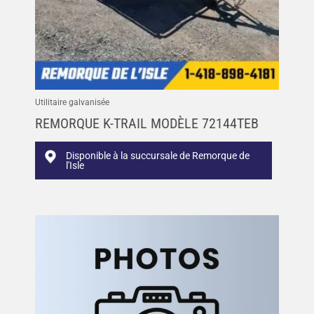
Utilitaire galvanisée
REMORQUE K-TRAIL MODÈLE 72144TEB
Disponible à la succursale de Remorque de
l'Isle