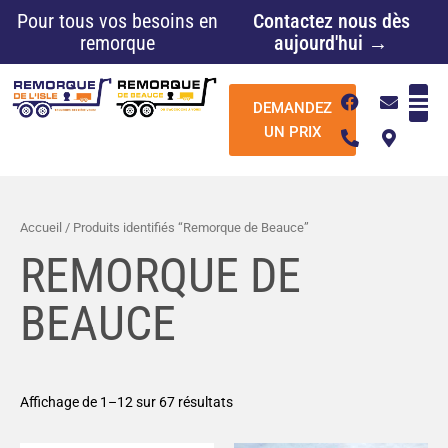
Aller
Pour tous vos besoins en
Contactez nous dès
au
remorque
aujourd'hui →
contenu
F
P
E
M
DEMANDEZ
a
h
n
a
c
o
v
p
UN PRIX
e
n
e
-
b
e
l
m
o
-
o
a
o
a
p
r
k
l
e
k
Accueil
/ Produits identifiés “Remorque de Beauce”
t
e
r
REMORQUE DE
-
a
BEAUCE
l
t
Affichage de 1–12 sur 67 résultats