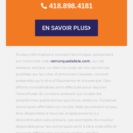
418.898.4181
EN SAVOIR PLUS
Toutes informations, incluant les images, présentent
sur notre site web
remorquedelisle.com
, sur les
réseaux sociaux ou dans le corps de nos annonces
publiées sur les sites d’annonces classées, ne sont
présentés qu’à titre d’illustration et d’exemple. Des
efforts considérables sont effectués pour assurer
l’exactitude du contenu présent sur toutes les
plateformes publicitaires que nous utilisons. Certaines
remorques affichées sur ce site Web pourraient ne pas
être disponibles à tous les emplacements ou
discontinuées sans préavis. Les exemples de couleur
disponible pour les remorques sont à titre indicatifs et
peuvent différer des couleurs réelles une fois