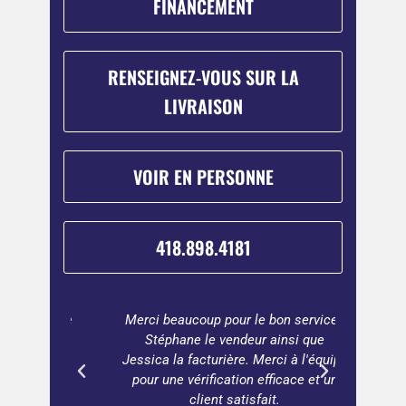
FINANCEMENT
RENSEIGNEZ-VOUS SUR LA
LIVRAISON
VOIR EN PERSONNE
418.898.4181
ter une
Merci beaucoup pour le bon service !
Beauco
buleux
Stéphane le vendeur ainsi que
vaut 
Jessica la facturière. Merci à l'équipe
pour une vérification efficace et un
client satisfait.