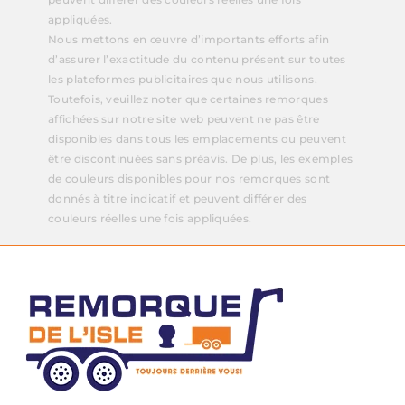
appliquées.
Nous mettons en œuvre d’importants efforts afin
d’assurer l’exactitude du contenu présent sur toutes
les plateformes publicitaires que nous utilisons.
Toutefois, veuillez noter que certaines remorques
affichées sur notre site web peuvent ne pas être
disponibles dans tous les emplacements ou peuvent
être discontinuées sans préavis. De plus, les exemples
de couleurs disponibles pour nos remorques sont
donnés à titre indicatif et peuvent différer des
couleurs réelles une fois appliquées.