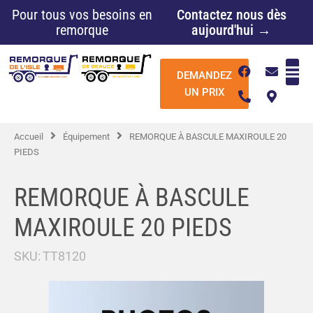
Aller
Pour tous vos besoins en
Contactez nous dès
au
remorque
aujourd'hui →
contenu
F
P
E
M
DEMANDEZ
a
h
n
a
c
o
v
p
UN PRIX
e
n
e
-
b
e
l
m
o
-
o
a
Accueil
Équipement
REMORQUE À BASCULE MAXIROULE 20
o
a
p
r
k
l
e
k
PIEDS
t
e
r
-
REMORQUE À BASCULE
a
l
MAXIROULE 20 PIEDS
t
SKU:
TT8120