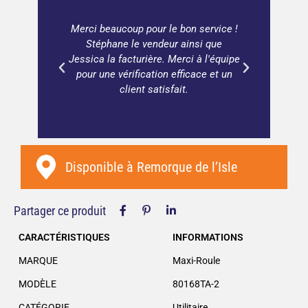
ter une
Merci beaucoup pour le bon service !
Beauco
buleux
Stéphane le vendeur ainsi que
vaut 
Jessica la facturière. Merci à l'équipe
pour une vérification efficace et un
client satisfait.
Disponible à
Remorque de l’Isle
Partager ce produit
CARACTÉRISTIQUES
INFORMATIONS
MARQUE
Maxi-Roule
MODÈLE
80168TA-2
CATÉGORIE
Utilitaire