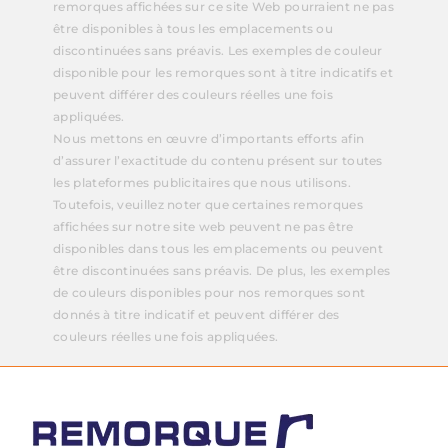
remorques affichées sur ce site Web pourraient ne pas
être disponibles à tous les emplacements ou
discontinuées sans préavis. Les exemples de couleur
disponible pour les remorques sont à titre indicatifs et
peuvent différer des couleurs réelles une fois
appliquées.
Nous mettons en œuvre d’importants efforts afin
d’assurer l’exactitude du contenu présent sur toutes
les plateformes publicitaires que nous utilisons.
Toutefois, veuillez noter que certaines remorques
affichées sur notre site web peuvent ne pas être
disponibles dans tous les emplacements ou peuvent
être discontinuées sans préavis. De plus, les exemples
de couleurs disponibles pour nos remorques sont
donnés à titre indicatif et peuvent différer des
couleurs réelles une fois appliquées.