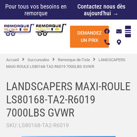
Aller
Pour tous vos besoins en
Contactez nous dès
au
remorque
aujourd'hui →
contenu
F
P
E
M
DEMANDEZ
a
h
n
a
c
o
v
p
UN PRIX
e
n
e
-
b
e
l
m
o
-
o
a
Accueil
Succursales
Remorque de l’Isle
LANDSCAPERS
o
a
p
r
k
l
e
k
MAXI-ROULE LS80168-TA2-R6019 7000LBS GVWR
t
e
r
-
LANDSCAPERS MAXI-ROULE
a
l
LS80168-TA2-R6019
t
7000LBS GVWR
SKU:
LS80168-TA2-R6019