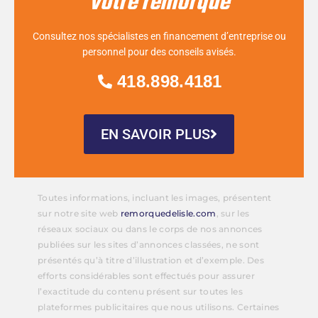
votre remorque
Consultez nos spécialistes en financement d’entreprise ou
personnel pour des conseils avisés.
418.898.4181
EN SAVOIR PLUS
Toutes informations, incluant les images, présentent
sur notre site web
remorquedelisle.com
, sur les
réseaux sociaux ou dans le corps de nos annonces
publiées sur les sites d’annonces classées, ne sont
présentés qu’à titre d’illustration et d’exemple. Des
efforts considérables sont effectués pour assurer
l’exactitude du contenu présent sur toutes les
plateformes publicitaires que nous utilisons. Certaines