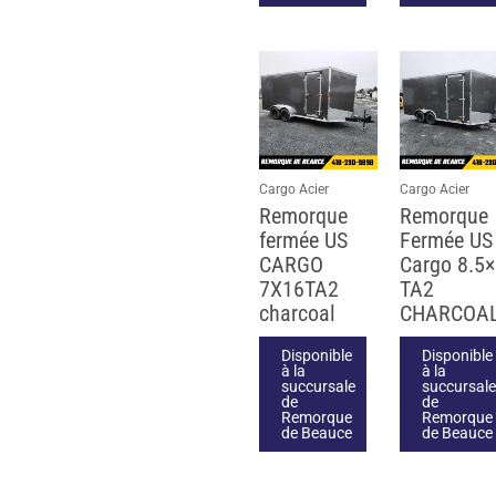
Cargo Acier
Cargo Acier
Remorque
Remorque
fermée US
Fermée US
CARGO
Cargo 8.5
7X16TA2
TA2
charcoal
CHARCOA
Disponible
Disponible
à la
à la
succursale
succursale
de
de
Remorque
Remorque
de Beauce
de Beauce