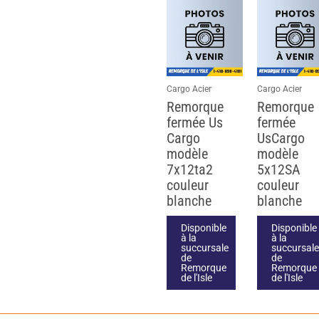
Cargo Acier
Cargo Acier
Remorque
Remorque
fermée Us
fermée
Cargo
UsCargo
modèle
modèle
7x12ta2
5x12SA
couleur
couleur
blanche
blanche
Disponible
Disponible
à la
à la
succursale
succursale
de
de
Remorque
Remorque
de l'Isle
de l'Isle