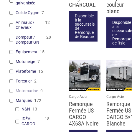
galvanisée
CHARCOAL
couleur
blanc
Col de Cygne
7
Disponible
à la
Animaux /
12
Disponible
succursale
à la
Chevaux
de
succursale
Remorque
de
de Beauce
Dompeur /
28
Remorque
Dompeur GN
de l'Isle
Équipement
15
Motoneige
7
Plateforme
15
Forestier
2
Motomarine
0
Cargo Acier
Cargo Acier
Marques
172
Remorque
Remorque
N&N
13
Fermée US
Fermée US
CARGO
CARGO 5×
IDÉAL
18
4X6SA Noire
Blanche
CARGO