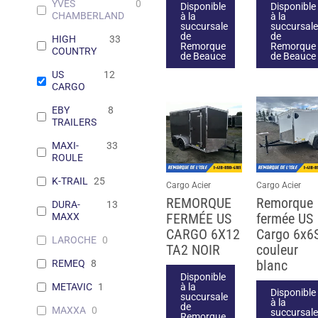
YVES
0
Disponible
Disponible
CHAMBERLAND
à la
à la
succursale
succursale
de
de
HIGH
33
Remorque
Remorque
COUNTRY
de Beauce
de Beauce
US
12
CARGO
EBY
8
TRAILERS
MAXI-
33
ROULE
K-TRAIL
25
Cargo Acier
Cargo Acier
REMORQUE
Remorque
DURA-
13
FERMÉE US
fermée US
MAXX
CARGO 6X12
Cargo 6x6
LAROCHE
0
TA2 NOIR
couleur
blanc
REMEQ
8
Disponible
à la
METAVIC
1
Disponible
succursale
à la
de
MAXXA
0
succursale
Remorque