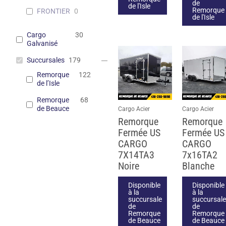
de
de l'Isle
Remorque
FRONTIER
0
de l'Isle
Cargo
30
Galvanisé
Succursales
179
Remorque
122
de l’Isle
Remorque
68
de Beauce
Cargo Acier
Cargo Acier
Remorque
Remorque
Fermée US
Fermée US
CARGO
CARGO
7X14TA3
7x16TA2
Noire
Blanche
Disponible
Disponible
à la
à la
succursale
succursale
de
de
Remorque
Remorque
de Beauce
de Beauce