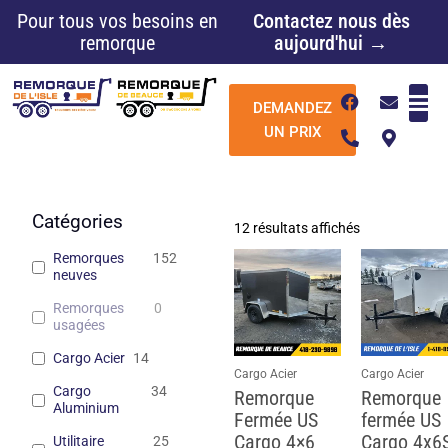
Aller
Pour tous vos besoins en
Contactez nous dès
au
remorque
aujourd'hui →
contenu
F
P
E
M
DEMANDEZ
a
h
n
a
c
o
v
p
UN PRIX
e
n
e
-
b
e
l
m
o
-
o
a
o
a
p
r
k
l
e
k
Catégories
12 résultats affichés
t
e
r
Remorques
152
-
neuves
a
l
Remorques
0
t
usagées
Cargo Acier
14
Cargo Acier
Cargo Acier
Cargo
34
Remorque
Remorque
Aluminium
Fermée US
fermée US
Cargo 4×6
Cargo 4x6
Utilitaire
25