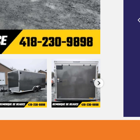
emorque de
Mon endroit préféré pour acheter une
atériel de
caravane et rencontrer le fabuleux
personnel