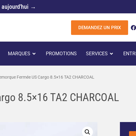
 aujourd'hui →
DEMANDEZ UN PRIX
c
UVRIR REMORQUES
OUVRIR MARQUES
OUVRIR 
MARQUES
PROMOTIONS
SERVICES
ENTR
k
emorque Fermée US Cargo 8.5×16 TA2 CHARCOAL
argo 8.5×16 TA2 CHARCOAL