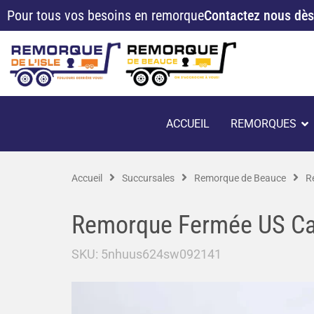
Aller
Pour tous vos besoins en remorque
Contactez nous dès
au
contenu
O
ACCUEIL
REMORQUES
Accueil
Succursales
Remorque de Beauce
R
Remorque Fermée US C
SKU:
5nhuus624sw092141