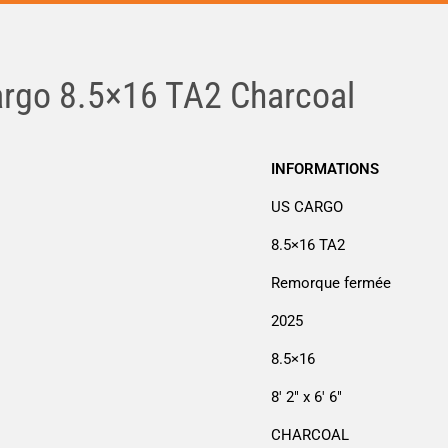
rgo 8.5×16 TA2 Charcoal
INFORMATIONS
US CARGO
8.5×16 TA2
Remorque fermée
2025
8.5×16
8' 2" x 6' 6"
CHARCOAL