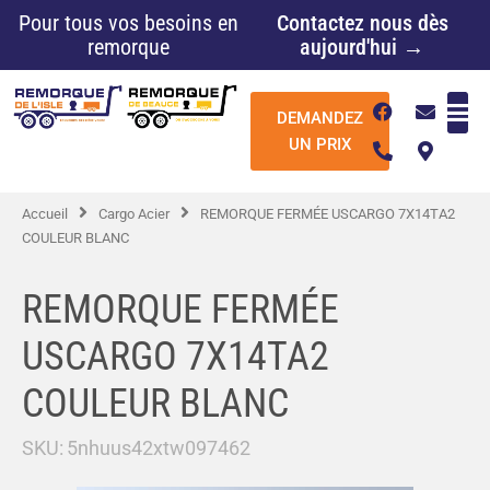
Aller
Pour tous vos besoins en
Contactez nous dès
au
remorque
aujourd'hui →
contenu
F
P
E
M
DEMANDEZ
a
h
n
a
c
o
v
p
UN PRIX
e
n
e
-
b
e
l
m
o
-
o
a
Accueil
Cargo Acier
REMORQUE FERMÉE USCARGO 7X14TA2
o
a
p
r
k
l
e
k
COULEUR BLANC
t
e
r
-
REMORQUE FERMÉE
a
l
USCARGO 7X14TA2
t
COULEUR BLANC
SKU:
5nhuus42xtw097462