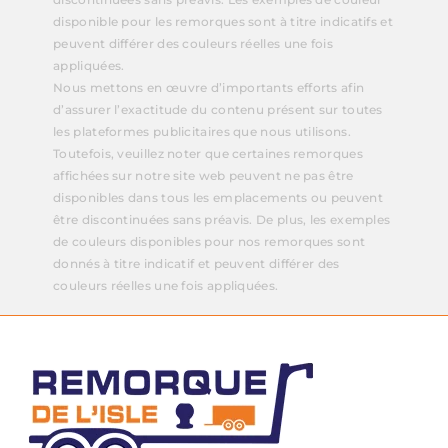
disponible pour les remorques sont à titre indicatifs et
peuvent différer des couleurs réelles une fois
appliquées.
Nous mettons en œuvre d’importants efforts afin
d’assurer l’exactitude du contenu présent sur toutes
les plateformes publicitaires que nous utilisons.
Toutefois, veuillez noter que certaines remorques
affichées sur notre site web peuvent ne pas être
disponibles dans tous les emplacements ou peuvent
être discontinuées sans préavis. De plus, les exemples
de couleurs disponibles pour nos remorques sont
donnés à titre indicatif et peuvent différer des
couleurs réelles une fois appliquées.