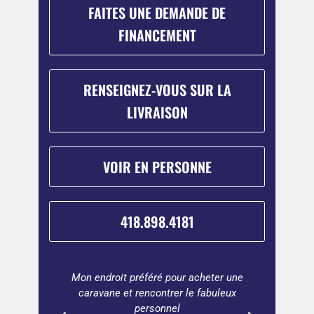
FAITES UNE DEMANDE DE
FINANCEMENT
RENSEIGNEZ-VOUS SUR LA
LIVRAISON
VOIR EN PERSONNE
418.898.4181
ter une
Merci beaucoup pour le bon service !
Beauco
buleux
Stéphane le vendeur ainsi que
vaut 
Jessica la facturière. Merci à l'équipe