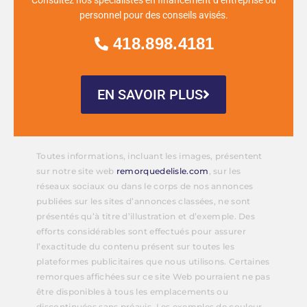
personnel pour des conseils avisés.
418.898.4181
EN SAVOIR PLUS
Toutes informations, incluant les images, présentent
sur notre site web
remorquedelisle.com
, sur les
réseaux sociaux ou dans le corps de nos annonces
publiées sur les sites d’annonces classées, ne sont
présentés qu’à titre d’illustration et d’exemple. Des
efforts considérables sont effectués pour assurer
l’exactitude du contenu présent sur toutes les
plateformes publicitaires que nous utilisons. Certaines
remorques affichées sur ce site Web pourraient ne pas
être disponibles à tous les emplacements ou
discontinuées sans préavis. Les exemples de couleur