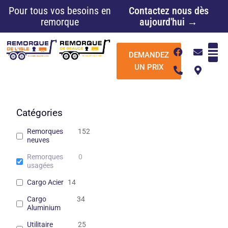
Aller
Pour tous vos besoins en
Contactez nous dès
au
remorque
aujourd'hui →
contenu
F
P
E
M
DEMANDEZ
a
h
n
a
c
o
v
p
UN PRIX
e
n
e
-
b
e
l
m
o
-
o
a
o
a
p
r
k
l
e
k
Catégories
t
e
r
Remorques
152
-
neuves
a
l
Remorques
0
t
usagées
Cargo Acier
14
Cargo
34
Aluminium
Utilitaire
25