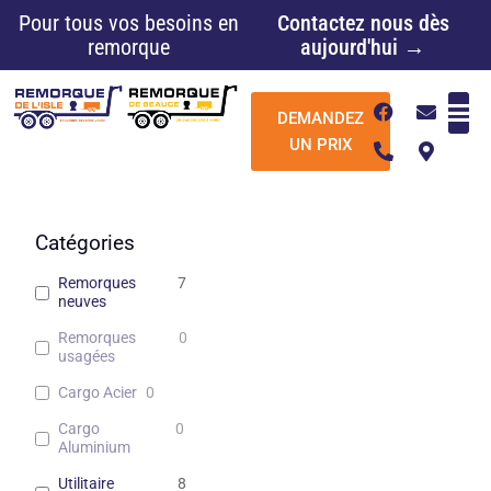
Aller
Pour tous vos besoins en
Contactez nous dès
au
remorque
aujourd'hui →
contenu
F
P
E
M
DEMANDEZ
a
h
n
a
c
o
v
p
UN PRIX
e
n
e
-
b
e
l
m
o
-
o
a
o
a
p
r
k
l
e
k
Catégories
t
e
r
Remorques
7
-
neuves
a
l
Remorques
0
t
usagées
Cargo Acier
0
Cargo
0
Aluminium
Utilitaire
8