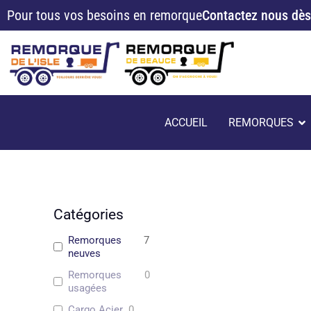
Aller
Pour tous vos besoins en remorque
Contactez nous dès
au
contenu
O
ACCUEIL
REMORQUES
Catégories
Remorques
7
neuves
Remorques
0
usagées
Cargo Acier
0