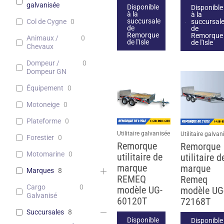
galvanisée
Disponible
Disponible
à la
à la
succursale
succursal
Col de Cygne
0
de
de
Remorque
Remorque
Animaux /
0
de l'Isle
de l'Isle
Chevaux
Dompeur /
0
Dompeur GN
Équipement
0
Motoneige
0
Plateforme
0
Utilitaire galvanisée
Utilitaire galvan
Forestier
0
Remorque
Remorque
Motomarine
0
utilitaire de
utilitaire d
marque
marque
Marques
8
REMEQ
Remeq
Cargo
0
modèle UG-
modèle UG
Galvanisé
60120T
72168T
Succursales
8
Disponible
Disponible