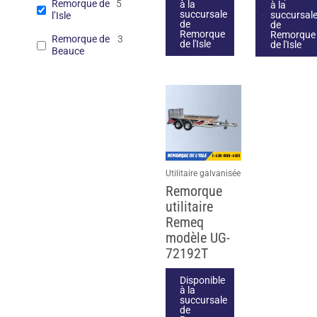
Remorque de
5
à la
à la
succursale
succursal
l’Isle
de
de
Remorque
Remorque
Remorque de
3
de l'Isle
de l'Isle
Beauce
Utilitaire galvanisée
Remorque
utilitaire
Remeq
modèle UG-
72192T
Disponible
à la
succursale
de