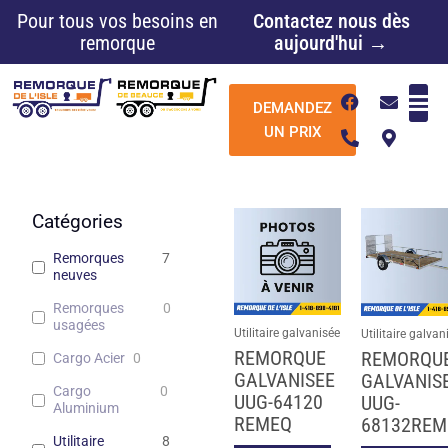
Aller
Pour tous vos besoins en
Contactez nous dès
au
remorque
aujourd'hui →
contenu
F
P
E
M
DEMANDEZ
a
h
n
a
c
o
v
p
UN PRIX
e
n
e
-
b
e
l
m
o
-
o
a
o
a
p
r
k
l
e
k
Catégories
t
e
r
Remorques
7
-
neuves
a
l
Remorques
0
t
usagées
Utilitaire galvanisée
Utilitaire galvan
REMORQUE
REMORQU
Cargo Acier
0
GALVANISEE
GALVANIS
Cargo
0
UUG-64120
UUG-
Aluminium
REMEQ
68132REM
Utilitaire
8