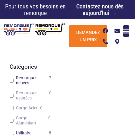
Aller
Pour tous vos besoins en
Contactez nous dès
au
remorque
aujourd'hui →
contenu
F
P
E
M
DEMANDEZ
a
h
n
a
c
o
v
p
UN PRIX
e
n
e
-
b
e
l
m
o
-
o
a
o
a
p
r
k
l
e
k
Catégories
t
e
r
Remorques
7
-
neuves
a
l
Remorques
0
t
usagées
Cargo Acier
0
Cargo
0
Aluminium
Utilitaire
8