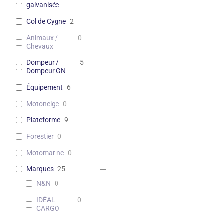
galvanisée
Col de Cygne
2
Animaux /
0
Chevaux
Dompeur /
5
Dompeur GN
Équipement
6
Motoneige
0
Plateforme
9
Forestier
0
Motomarine
0
Marques
25
N&N
0
IDÉAL
0
CARGO