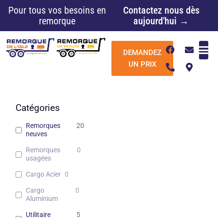
Aller
Pour tous vos besoins en
Contactez nous dès
au
remorque
aujourd'hui →
contenu
F
P
E
M
DEMANDEZ
a
h
n
a
c
o
v
p
UN PRIX
e
n
e
-
b
e
l
m
o
-
o
a
o
a
p
r
k
l
e
k
Catégories
t
e
r
Remorques
20
-
neuves
a
l
Remorques
0
t
usagées
Cargo Acier
0
Cargo
0
Aluminium
Utilitaire
5