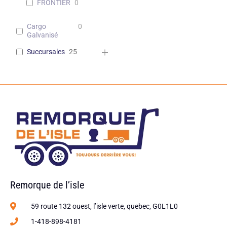
FRONTIER
0
Cargo
0
Galvanisé
Succursales
25
Remorque de l’isle
59 route 132 ouest, l’isle verte, quebec, G0L1L0
1-418-898-4181