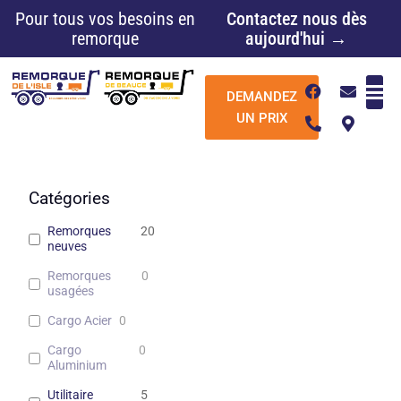
Aller
Pour tous vos besoins en
Contactez nous dès
au
remorque
aujourd'hui →
contenu
F
P
E
M
DEMANDEZ
a
h
n
a
c
o
v
p
UN PRIX
e
n
e
-
b
e
l
m
o
-
o
a
o
a
p
r
k
l
e
k
Catégories
t
e
r
Remorques
20
-
neuves
a
l
Remorques
0
t
usagées
Cargo Acier
0
Cargo
0
Aluminium
Utilitaire
5