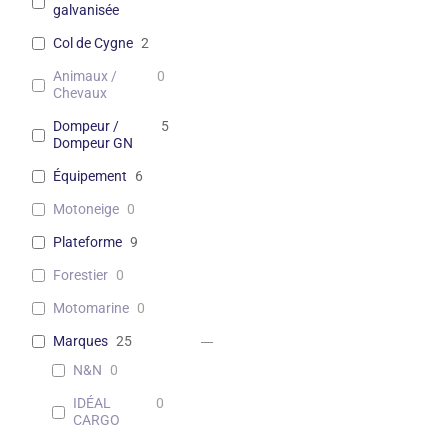
galvanisée
Col de Cygne
2
Animaux /
0
Chevaux
Dompeur /
5
Dompeur GN
Équipement
6
Motoneige
0
Plateforme
9
Forestier
0
Motomarine
0
Marques
25
N&N
0
IDÉAL
0
CARGO