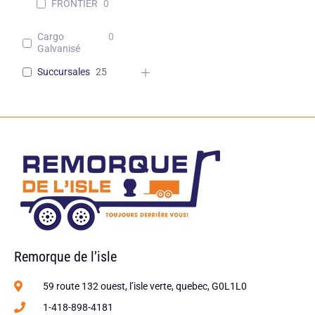
FRONTIER
0
Cargo
0
Galvanisé
Succursales
25
Remorque de l’isle
59 route 132 ouest, l’isle verte, quebec, G0L1L0
1-418-898-4181