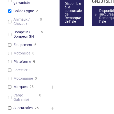
GN20+5LH
galvanisée
Disponible
à la
succursale
Disponibl
Col de Cygne
2
de
succursa
Remorque
Remorqu
Animaux /
0
de l'Isle
l'Isle
Chevaux
Dompeur /
5
Dompeur GN
Équipement
6
Motoneige
0
Plateforme
9
Forestier
0
Motomarine
0
Marques
25
Cargo
0
Galvanisé
Succursales
25