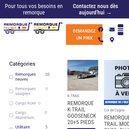
Aller
Pour tous vos besoins en
Contactez nous dès
au
remorque
aujourd'hui →
contenu
F
P
E
M
DEMANDEZ
a
h
n
a
c
o
v
p
UN PRIX
e
n
e
-
b
e
l
m
o
-
o
a
o
a
p
r
k
l
e
k
Catégories
t
e
r
Remorques
20
-
neuves
a
l
Remorques
0
t
usagées
K-TRAIL
REMORQUE
Cargo Acier
0
K-TRAIL
Col de Cygne
Cargo
0
GOOSENECK
REMORQUE
Aluminium
20+5 PIEDS
TRAIL MO
Utilitaire
5