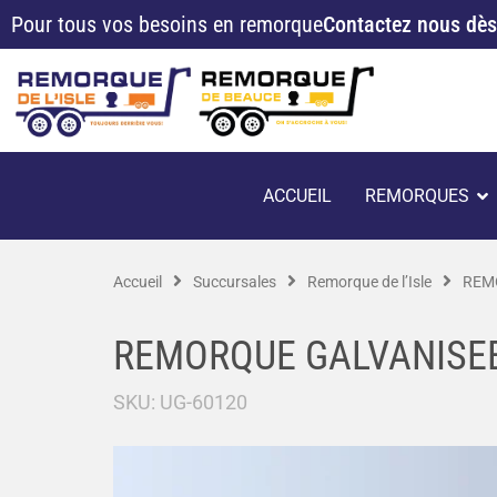
Aller
Pour tous vos besoins en remorque
Contactez nous dès
au
contenu
O
ACCUEIL
REMORQUES
Accueil
Succursales
Remorque de l’Isle
REM
REMORQUE GALVANISE
SKU:
UG-60120