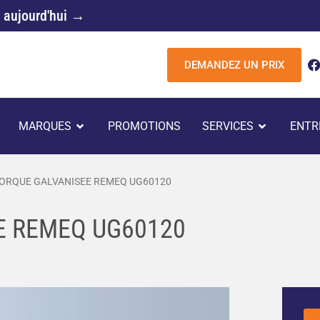
 aujourd'hui →
DEMANDEZ UN PRIX
c
UVRIR REMORQUES
OUVRIR MARQUES
OUVRIR 
MARQUES
PROMOTIONS
SERVICES
ENTR
k
ORQUE GALVANISEE REMEQ UG60120
E REMEQ UG60120