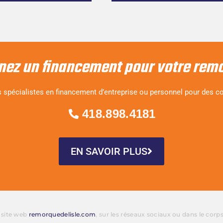
nez un financement pour votre rem
 spécialistes en financement d’entreprise ou personnel pour des co
418.898.4181
EN SAVOIR PLUS
e site web
remorquedelisle.com
, sur les réseaux sociaux ou dans le corp