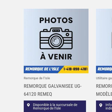
Remorque de l’Isle
Utilitaire g
REMORQUE GALVANISEE UG-
REMOR
64120 REMEQ
MODÈLE
Disponible à la succursale de
Inf
Remorque de l'Isle
indi