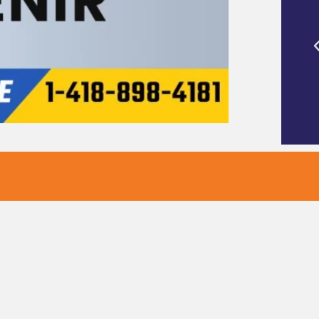
Remorque de
Mon endroit préféré pour acheter une
matériel de
caravane et rencontrer le fabuleux
personnel