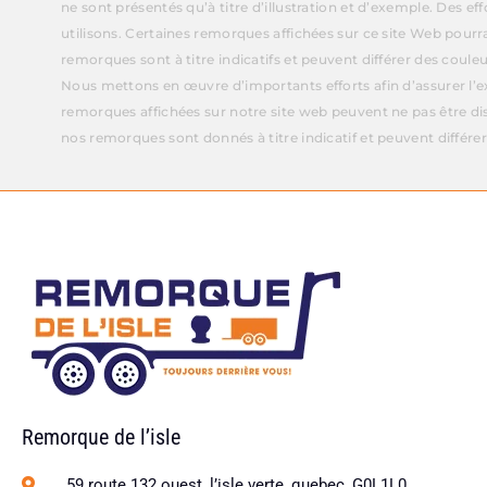
ne sont présentés qu’à titre d’illustration et d’exemple. Des e
utilisons. Certaines remorques affichées sur ce site Web pourr
remorques sont à titre indicatifs et peuvent différer des couleu
Nous mettons en œuvre d’importants efforts afin d’assurer l’ex
remorques affichées sur notre site web peuvent ne pas être di
nos remorques sont donnés à titre indicatif et peuvent différer
Remorque de l’isle
59 route 132 ouest, l’isle verte, quebec, G0L1L0