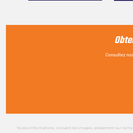
Obte
Consultez nos
Toutes informations, incluant les images, présentent sur notr