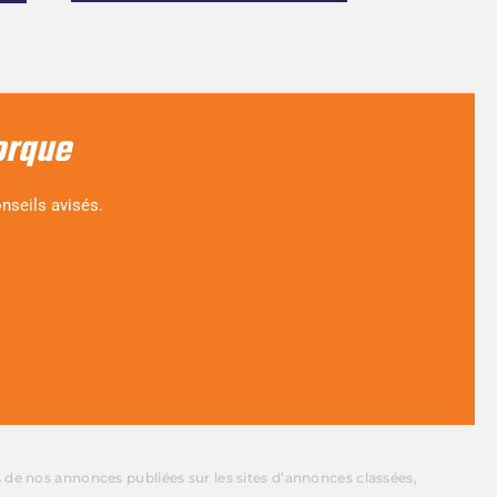
orque
nseils avisés.
s de nos annonces publiées sur les sites d’annonces classées,