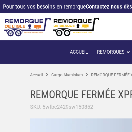
Aller
Pour tous vos besoins en remorque
Contactez nous dès
au
contenu
O
ACCUEIL
REMORQUES
Accueil
Cargo Aluminium
REMORQUE FERMÉE X
REMORQUE FERMÉE XPR
SKU:
5wfbc2429sw150852