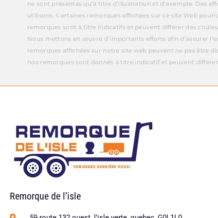
ne sont présentés qu’à titre d’illustration et d’exemple. Des e
utilisons. Certaines remorques affichées sur ce site Web pourr
remorques sont à titre indicatifs et peuvent différer des couleu
Nous mettons en œuvre d’importants efforts afin d’assurer l’ex
remorques affichées sur notre site web peuvent ne pas être di
nos remorques sont donnés à titre indicatif et peuvent différer
Remorque de l’isle
59 route 132 ouest, l’isle verte, quebec, G0L1L0