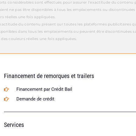
fforts considérables sont effectués pour assurer l’exactitude du contenu 
aient ne pas être disponibles à tous les emplacements ou discontinuées
rs réelles une fois appliquées.
actitude du contenu présent sur toutes les plateformes publicitaires que
sponibles dans tous les emplacements ou peuvent être discontinuées sa
 des couleurs réelles une fois appliquées.
Financement de remorques et trailers
Financement par Crédit Bail
Demande de crédit
Services