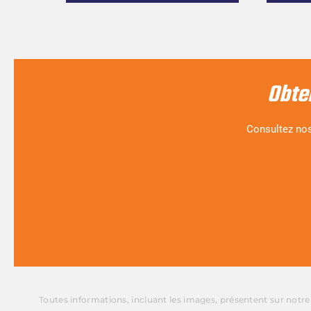
Obte
Consultez nos
Toutes informations, incluant les images, présentent sur notr