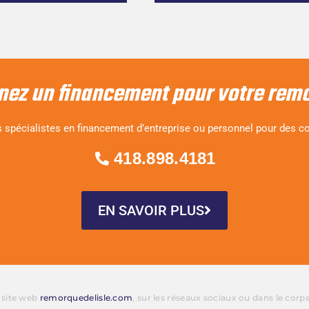
nez un financement pour votre rem
 spécialistes en financement d’entreprise ou personnel pour des co
418.898.4181
EN SAVOIR PLUS
e site web
remorquedelisle.com
, sur les réseaux sociaux ou dans le corp