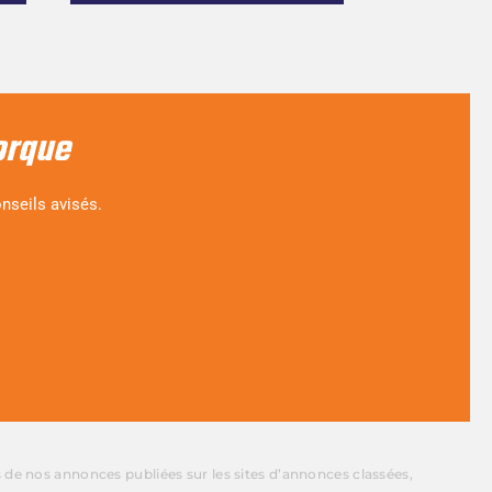
orque
nseils avisés.
s de nos annonces publiées sur les sites d’annonces classées,