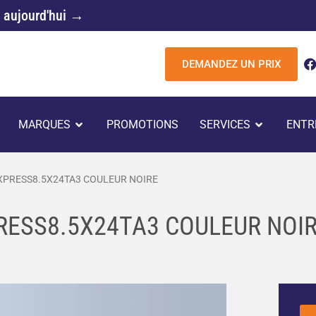
 aujourd'hui →
DEMANDEZ UN PRIX
c
UVRIR REMORQUES
OUVRIR MARQUES
OUVRIR 
MARQUES
PROMOTIONS
SERVICES
ENTR
k
PRESS8.5X24TA3 COULEUR NOIRE
ESS8.5X24TA3 COULEUR NOI