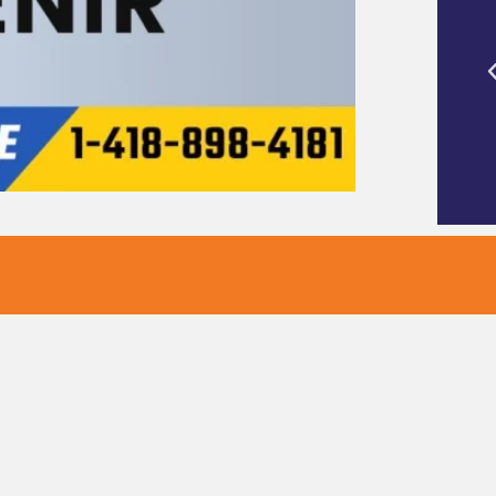
e la Remorque de
Mon endroit préféré pour acheter une
e et matériel de
caravane et rencontrer le fabuleux
personnel