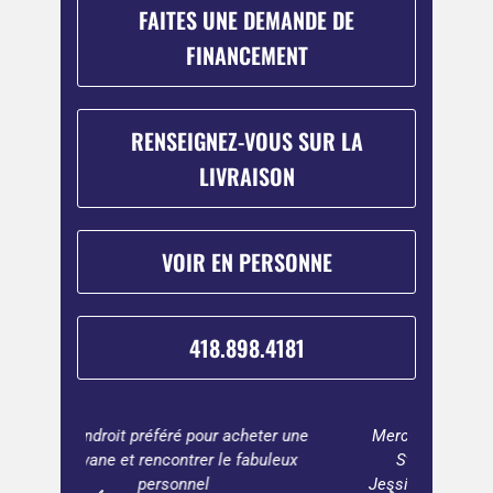
FAITES UNE DEMANDE DE
FINANCEMENT
RENSEIGNEZ-VOUS SUR LA
LIVRAISON
VOIR EN PERSONNE
418.898.4181
ter une
Merci beaucoup pour le bon service !
Beauco
buleux
Stéphane le vendeur ainsi que
vaut 
Jessica la facturière. Merci à l'équipe