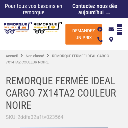
Aller
Pour tous vos besoins en
Contactez nous dès
au
remorque
aujourd'hui →
contenu
F
P
E
M
DEMANDEZ
a
h
n
a
c
o
v
p
UN PRIX
e
n
e
-
b
e
l
m
o
-
o
a
Accueil
Non classé
REMORQUE FERMÉE IDEAL CARGO
o
a
p
r
k
l
e
k
7X14TA2 COULEUR NOIRE
t
e
r
-
REMORQUE FERMÉE IDEAL
a
l
CARGO 7X14TA2 COULEUR
t
NOIRE
SKU:
2ddfa32a1tv023564