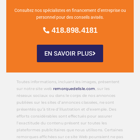
Consultez nos spécialistes en financement d’entreprise ou
personnel pour des conseils avisés.
418.898.4181
EN SAVOIR PLUS
Toutes informations, incluant les images, présentent
sur notre site web
remorquedelisle.com
, sur les
réseaux sociaux ou dans le corps de nos annonces
publiées sur les sites d’annonces classées, ne sont
présentés qu’à titre d’illustration et d’exemple. Des
efforts considérables sont effectués pour assurer
l’exactitude du contenu présent sur toutes les
plateformes publicitaires que nous utilisons. Certaines
remorques affichées sur ce site Web pourraient ne pas