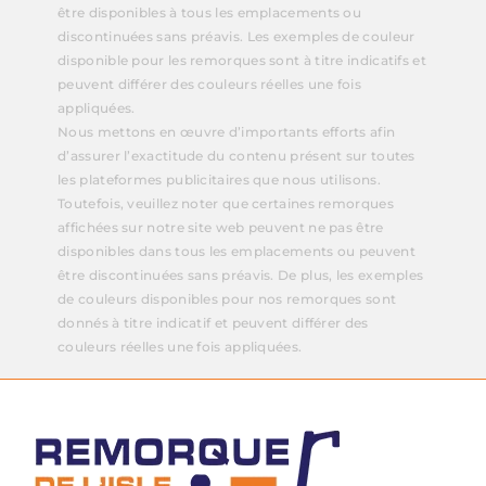
être disponibles à tous les emplacements ou
discontinuées sans préavis. Les exemples de couleur
disponible pour les remorques sont à titre indicatifs et
peuvent différer des couleurs réelles une fois
appliquées.
Nous mettons en œuvre d’importants efforts afin
d’assurer l’exactitude du contenu présent sur toutes
les plateformes publicitaires que nous utilisons.
Toutefois, veuillez noter que certaines remorques
affichées sur notre site web peuvent ne pas être
disponibles dans tous les emplacements ou peuvent
être discontinuées sans préavis. De plus, les exemples
de couleurs disponibles pour nos remorques sont
donnés à titre indicatif et peuvent différer des
couleurs réelles une fois appliquées.