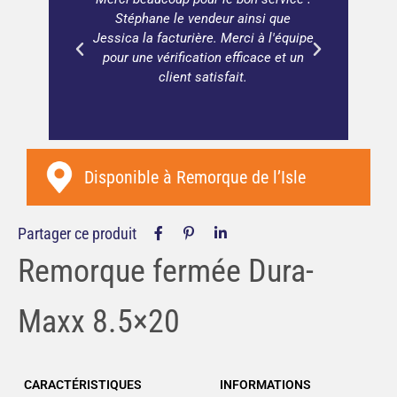
buleux
Stéphane le vendeur ainsi que
vaut 
Jessica la facturière. Merci à l'équipe
pour une vérification efficace et un
client satisfait.
Disponible à
Remorque de l’Isle
Partager ce produit
Remorque fermée Dura-
Maxx 8.5×20
CARACTÉRISTIQUES
INFORMATIONS