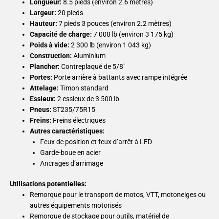
Longueur:
8.5 pieds (environ 2.6 mètres)
Largeur:
20 pieds
Hauteur:
7 pieds 3 pouces (environ 2.2 mètres)
Capacité de charge:
7 000 lb (environ 3 175 kg)
Poids à vide:
2 300 lb (environ 1 043 kg)
Construction:
Aluminium
Plancher:
Contreplaqué de 5/8″
Portes:
Porte arrière à battants avec rampe intégrée
Attelage:
Timon standard
Essieux:
2 essieux de 3 500 lb
Pneus:
ST235/75R15
Freins:
Freins électriques
Autres caractéristiques:
Feux de position et feux d’arrêt à LED
Garde-boue en acier
Ancrages d’arrimage
Utilisations potentielles:
Remorque pour le transport de motos, VTT, motoneiges ou
autres équipements motorisés
Remorque de stockage pour outils, matériel de