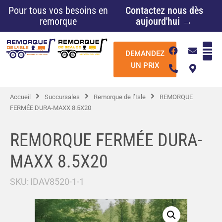
Aller
Pour tous vos besoins en
Contactez nous dès
au
remorque
aujourd'hui →
contenu
F
P
E
M
DEMANDEZ
a
h
n
a
c
o
v
p
UN PRIX
e
n
e
-
b
e
l
m
o
-
o
a
Accueil
Succursales
Remorque de l’Isle
REMORQUE
o
a
p
r
k
l
e
k
FERMÉE DURA-MAXX 8.5X20
t
e
r
-
REMORQUE FERMÉE DURA-
a
l
MAXX 8.5X20
t
SKU:
IDAV8520-1-1