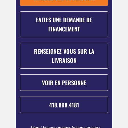
FAITES UNE DEMANDE DE
FINANCEMENT
RENSEIGNEZ-VOUS SUR LA
LIVRAISON
VOIR EN PERSONNE
418.898.4181
ter une
Merci beaucoup pour le bon service !
Beauco