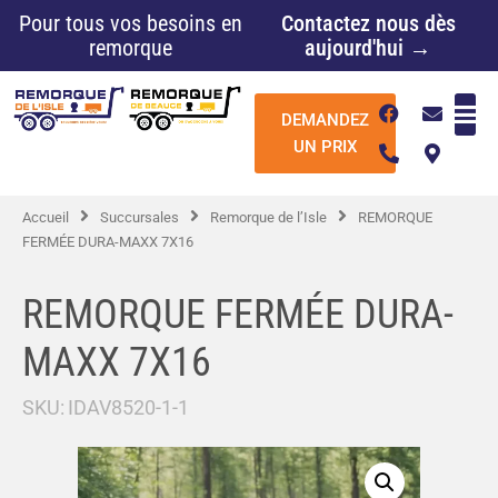
Aller
Pour tous vos besoins en
Contactez nous dès
au
remorque
aujourd'hui →
contenu
F
P
E
M
DEMANDEZ
a
h
n
a
c
o
v
p
UN PRIX
e
n
e
-
b
e
l
m
o
-
o
a
Accueil
Succursales
Remorque de l’Isle
REMORQUE
o
a
p
r
k
l
e
k
FERMÉE DURA-MAXX 7X16
t
e
r
-
REMORQUE FERMÉE DURA-
a
l
MAXX 7X16
t
SKU:
IDAV8520-1-1