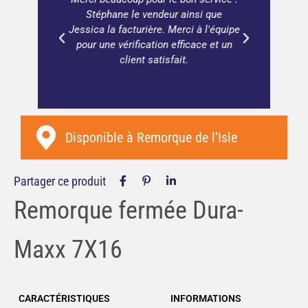
buleux
Stéphane le vendeur ainsi que
vaut 
Jessica la facturière. Merci à l'équipe
pour une vérification efficace et un
client satisfait.
Disponible à
Remorque de l’Isle
Partager ce produit
Remorque fermée Dura-
Maxx 7X16
CARACTÉRISTIQUES
INFORMATIONS