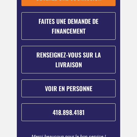
FAITES UNE DEMANDE DE
FINANCEMENT
RENSEIGNEZ-VOUS SUR LA
LIVRAISON
VOIR EN PERSONNE
418.898.4181
ter une
Merci beaucoup pour le bon service !
Beauco