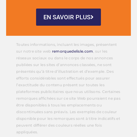
EN SAVOIR PLUS
Toutes informations, incluant les images, présentent
sur notre site web
remorquedelisle.com
, sur les
réseaux sociaux ou dans le corps de nos annonces
publiées sur les sites d’annonces classées, ne sont
présentés qu’à titre d’illustration et d’exemple. Des
efforts considérables sont effectués pour assurer
l’exactitude du contenu présent sur toutes les
plateformes publicitaires que nous utilisons. Certaines
remorques affichées sur ce site Web pourraient ne pas
être disponibles à tous les emplacements ou
discontinuées sans préavis. Les exemples de couleur
disponible pour les remorques sont à titre indicatifs et
peuvent différer des couleurs réelles une fois
appliquées.