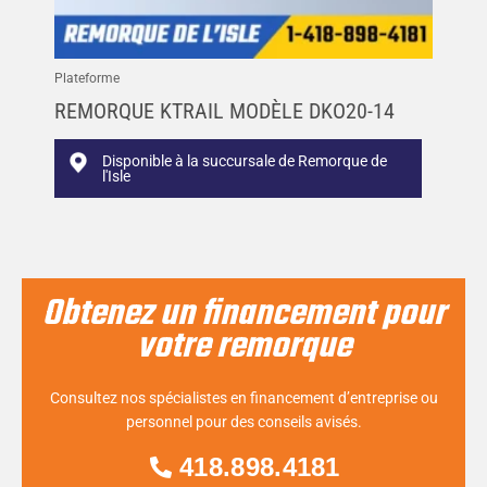
Plateforme
REMORQUE KTRAIL MODÈLE DKO20-14
Disponible à la succursale de Remorque de
l'Isle
Obtenez un financement pour
votre remorque
Consultez nos spécialistes en financement d’entreprise ou
personnel pour des conseils avisés.
418.898.4181