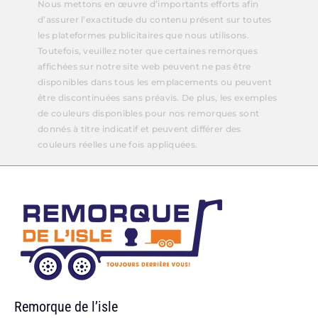
Nous mettons en œuvre d’importants efforts afin
d’assurer l’exactitude du contenu présent sur toutes
les plateformes publicitaires que nous utilisons.
Toutefois, veuillez noter que certaines remorques
affichées sur notre site web peuvent ne pas être
disponibles dans tous les emplacements ou peuvent
être discontinuées sans préavis. De plus, les exemples
de couleurs disponibles pour nos remorques sont
donnés à titre indicatif et peuvent différer des
couleurs réelles une fois appliquées.
Remorque de l’isle