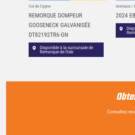
Col de Cygne
Animaux / 
REMORQUE DOMPEUR
2024 EB
GOOSENECK GALVANISÉE
Disp
Remo
DT82192TR6-GN
Disponible à la succursale de
Remorque de l'Isle
Obte
Consultez nos