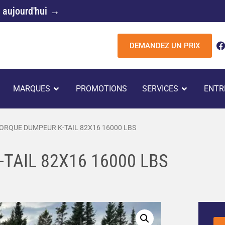
 aujourd'hui →
DEMANDEZ UN PRIX
c
UVRIR REMORQUES
OUVRIR MARQUES
OUVRIR 
MARQUES
PROMOTIONS
SERVICES
ENTR
k
RQUE DUMPEUR K-TAIL 82X16 16000 LBS
TAIL 82X16 16000 LBS