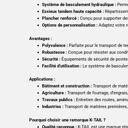
Système de basculement hydraulique :
Permet
Essieux tandem haute capacité :
Répartissent 
Plancher renforcé :
Conçu pour supporter des 
Options de personnalisation :
Adaptez votre r
Avantages :
Polyvalence :
Parfaite pour le transport de ter
Robustesse :
Conçue pour résister aux conditio
Sécurité :
Équipements de sécurité de pointe p
Facilité d’utilisation :
Le système de basculeme
Applications :
Bâtiment et construction :
Transport de matér
Agriculture :
Transport de fourrage, d’engrais,
Travaux publics :
Entretien des routes, aména
Industries :
Transport de matières premières, d
Pourquoi choisir une remorque K-TAIL ?
Qualité reconnue :
K-TAIL est une marque répu