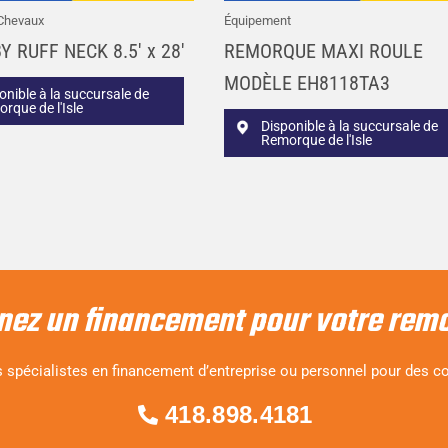
Chevaux
Équipement
Y RUFF NECK 8.5′ x 28′
REMORQUE MAXI ROULE
MODÈLE EH8118TA3
onible à la succursale de
rque de l'Isle
Disponible à la succursale de
Remorque de l'Isle
nez un financement pour votre rem
 spécialistes en financement d’entreprise ou personnel pour des co
418.898.4181