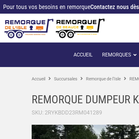
Aller
Pour tous vos besoins en remorque
Contactez nous dès
au
contenu
O
ACCUEIL
REMORQUES
Accueil
Succursales
Remorque de l’Isle
REMO
REMORQUE DUMPEUR K-
SKU:
2RYKBDD23RM041289