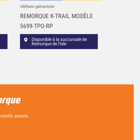
Utilitaire galvanisée
REMORQUE K-TRAIL MODÈLE
5699-TPO-RP
Disponible à la succursale de
Remorque de l'Isle
orque
nseils avisés.