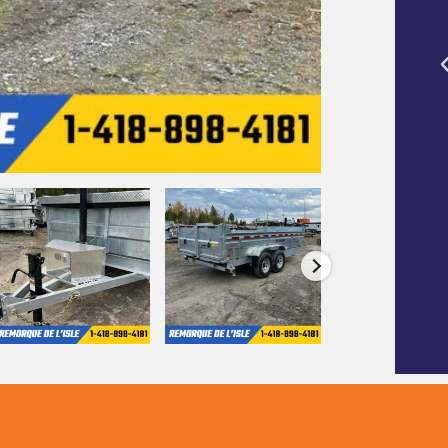
emorque de
Mon endroit préféré pour acheter une
atériel de
caravane et rencontrer le fabuleux
personnel