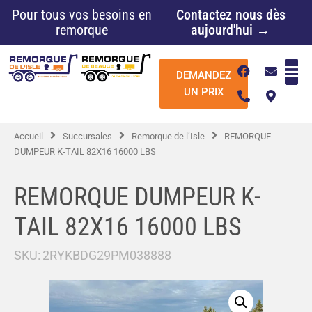
Aller
Pour tous vos besoins en
Contactez nous dès
au
remorque
aujourd'hui →
contenu
F
P
E
M
DEMANDEZ
a
h
n
a
c
o
v
p
UN PRIX
e
n
e
-
b
e
l
m
o
-
o
a
Accueil
Succursales
Remorque de l’Isle
REMORQUE
o
a
p
r
k
l
e
k
DUMPEUR K-TAIL 82X16 16000 LBS
t
e
r
-
REMORQUE DUMPEUR K-
a
l
TAIL 82X16 16000 LBS
t
SKU:
2RYKBDG29PM038888