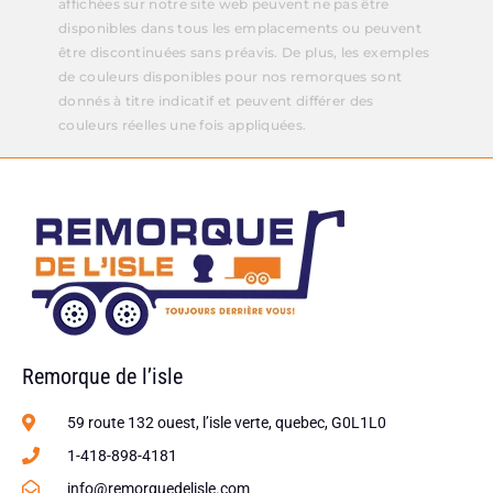
affichées sur notre site web peuvent ne pas être
disponibles dans tous les emplacements ou peuvent
être discontinuées sans préavis. De plus, les exemples
de couleurs disponibles pour nos remorques sont
donnés à titre indicatif et peuvent différer des
couleurs réelles une fois appliquées.
Remorque de l’isle
59 route 132 ouest, l’isle verte, quebec, G0L1L0
1-418-898-4181
info@remorquedelisle.com