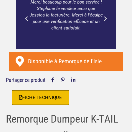
ter une
Merci beaucoup pour le bon service !
Beauco
buleux
Stéphane le vendeur ainsi que
vaut 
Jessica la facturière. Merci à l'équipe
pour une vérification efficace et un
client satisfait.
Disponible à
Remorque de l’Isle
Partager ce produit
FICHE TECHNIQUE
Remorque Dumpeur K-TAIL