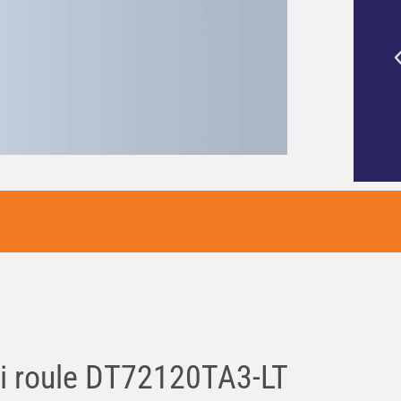
ipe de la Remorque de
Mon endroit préféré pour acheter 
peccable et matériel de
caravane et rencontrer le fabuleu
alité.
personnel
 roule DT72120TA3-LT