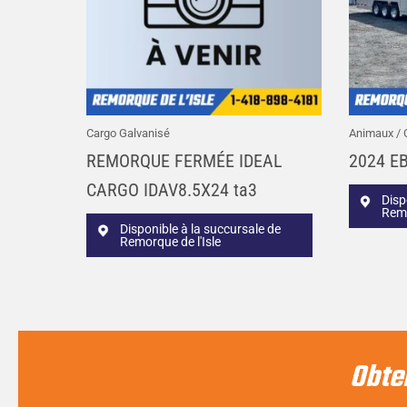
Cargo Galvanisé
Animaux / 
REMORQUE FERMÉE IDEAL
2024 EB
CARGO IDAV8.5X24 ta3
Disp
Remo
Disponible à la succursale de
Remorque de l'Isle
Obte