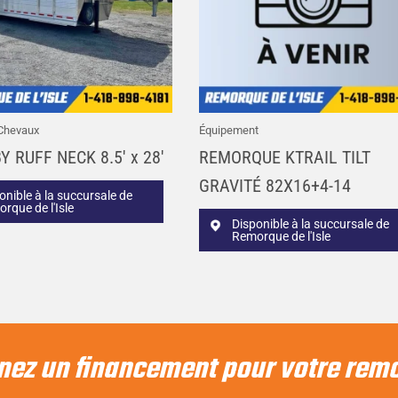
Chevaux
Équipement
Y RUFF NECK 8.5′ x 28′
REMORQUE KTRAIL TILT
GRAVITÉ 82X16+4-14
onible à la succursale de
rque de l'Isle
Disponible à la succursale de
Remorque de l'Isle
nez un financement pour votre rem