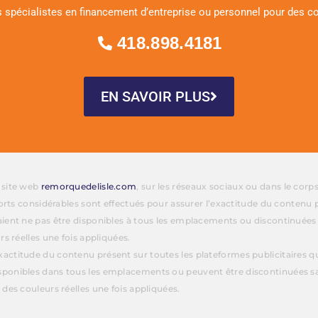
 spécialistes en financement d’entreprise ou personnel pour des co
418.898.4181
EN SAVOIR PLUS
e site web
remorquedelisle.com
, sur les réseaux sociaux ou dans le corp
fforts considérables sont effectués pour assurer l’exactitude du contenu 
aient ne pas être disponibles à tous les emplacements ou discontinuées
rs réelles une fois appliquées.
actitude du contenu présent sur toutes les plateformes publicitaires que
sponibles dans tous les emplacements ou peuvent être discontinuées sa
 des couleurs réelles une fois appliquées.