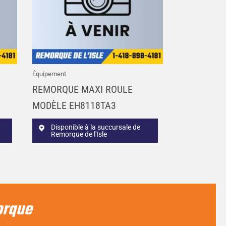
Équipement
REMORQUE MAXI ROULE
MODÈLE EH8118TA3
Disponible à la succursale de
Remorque de l'Isle
orque