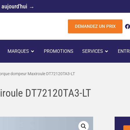
 aujourd'hui →
DEMANDEZ UN PRIX
c
UVRIR REMORQUES
OUVRIR MARQUES
OUVRIR 
MARQUES
PROMOTIONS
SERVICES
ENTR
k
rque dompeur Maxiroule DT72120TA3-LT
iroule DT72120TA3-LT