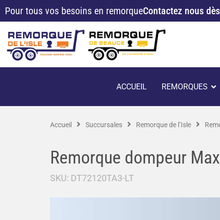
Aller
Pour tous vos besoins en remorque
Contactez nous dès
au
contenu
O
ACCUEIL
REMORQUES
Accueil
Succursales
Remorque de l’Isle
Remo
Remorque dompeur Max
SKU:
DT72120TA3-LT