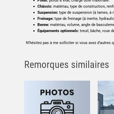
Poids:
poids à vide, charge utile maximale.
Châssis:
matériau, type de construction, renf
Suspension:
type de suspension (à lames, à r
Freinage:
type de freinage (à inertie, hydraul
Benne:
matériau, volume, angle de basculeme
Équipements optionnels:
treuil, bâche, roue d
N’hésitez pas à me solliciter si vous avez d’autres 
Remorques similaires