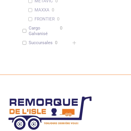
METAVIC
0
MAXXA
0
FRONTIER
0
Cargo
0
Galvanisé
Succursales
0