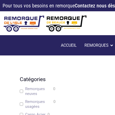
Aller
Pour tous vos besoins en remorque
Contactez nous dès
au
contenu
O
ACCUEIL
REMORQUES
Catégories
Remorques
0
neuves
Remorques
0
usagées
Cargo Acier
0