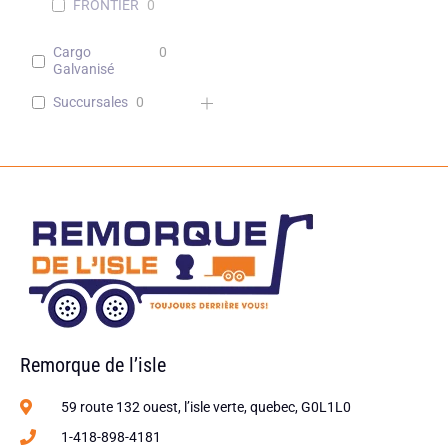
FRONTIER
0
Cargo
0
Galvanisé
Succursales
0
Remorque de l’isle
59 route 132 ouest, l’isle verte, quebec, G0L1L0
1-418-898-4181