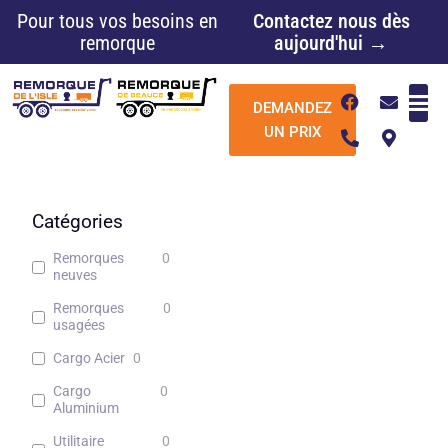
Aller
Pour tous vos besoins en
Contactez nous dès
au
remorque
aujourd'hui →
contenu
F
P
E
M
DEMANDEZ
a
h
n
a
c
o
v
p
UN PRIX
e
n
e
-
b
e
l
m
o
-
o
a
o
a
p
r
k
l
e
k
Catégories
t
e
r
Remorques
0
-
neuves
a
l
Remorques
0
t
usagées
Cargo Acier
0
Cargo
0
Aluminium
Utilitaire
0