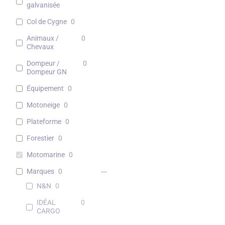
galvanisée
Col de Cygne
0
Animaux /
0
Chevaux
Dompeur /
0
Dompeur GN
Équipement
0
Motoneige
0
Plateforme
0
Forestier
0
Motomarine
0
Marques
0
N&N
0
IDÉAL
0
CARGO