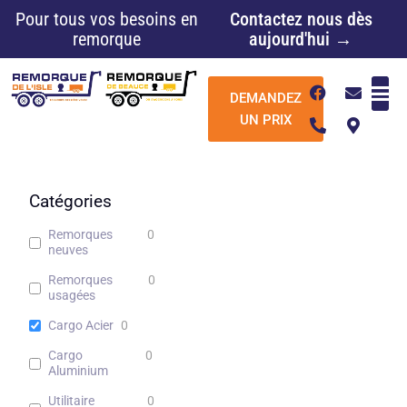
Aller
Pour tous vos besoins en
Contactez nous dès
au
remorque
aujourd'hui →
contenu
F
P
E
M
DEMANDEZ
a
h
n
a
c
o
v
p
UN PRIX
e
n
e
-
b
e
l
m
o
-
o
a
o
a
p
r
k
l
e
k
Catégories
t
e
r
Remorques
0
-
neuves
a
l
Remorques
0
t
usagées
Cargo Acier
0
Cargo
0
Aluminium
Utilitaire
0