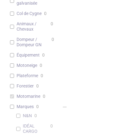
galvanisée
Col de Cygne
0
Animaux /
0
Chevaux
Dompeur /
0
Dompeur GN
Équipement
0
Motoneige
0
Plateforme
0
Forestier
0
Motomarine
0
Marques
0
N&N
0
IDÉAL
0
CARGO