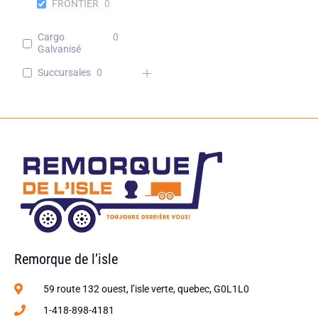
FRONTIER
0
Cargo
0
Galvanisé
Succursales
0
Remorque de l’isle
59 route 132 ouest, l’isle verte, quebec, G0L1L0
1-418-898-4181