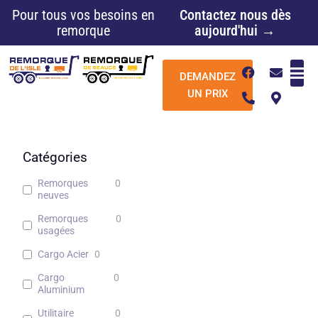
Aller
Pour tous vos besoins en
Contactez nous dès
au
remorque
aujourd'hui →
contenu
F
P
E
M
DEMANDEZ
a
h
n
a
c
o
v
p
UN PRIX
e
n
e
-
b
e
l
m
o
-
o
a
o
a
p
r
k
l
e
k
Catégories
t
e
r
Remorques
0
-
neuves
a
l
Remorques
0
t
usagées
Cargo Acier
0
Cargo
0
Aluminium
Utilitaire
0