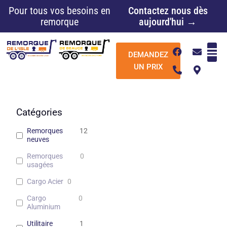
Aller
Pour tous vos besoins en
Contactez nous dès
au
remorque
aujourd'hui →
contenu
F
P
E
M
DEMANDEZ
a
h
n
a
c
o
v
p
UN PRIX
e
n
e
-
b
e
l
m
o
-
o
a
o
a
p
r
k
l
e
k
Catégories
t
e
r
Remorques
12
-
neuves
a
l
Remorques
0
t
usagées
Cargo Acier
0
Cargo
0
Aluminium
Utilitaire
1