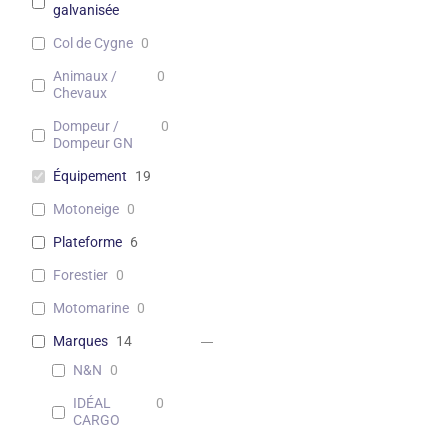
galvanisée
Col de Cygne
0
Animaux /
0
Chevaux
Dompeur /
0
Dompeur GN
Équipement
19
Motoneige
0
Plateforme
6
Forestier
0
Motomarine
0
Marques
14
N&N
0
IDÉAL
0
CARGO