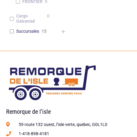
FRONTIER
0
Cargo
0
Galvanisé
Succursales
15
Remorque de l’isle
59 route 132 ouest, l’isle verte, quebec, G0L1L0
1-418-898-4181