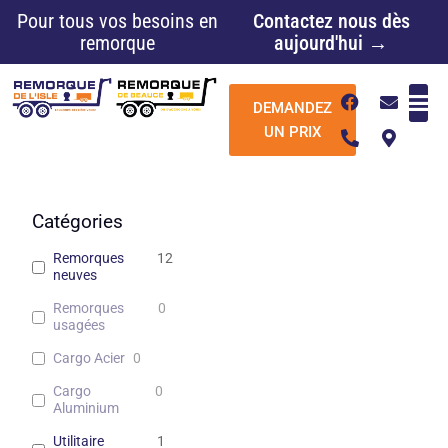
Aller
Pour tous vos besoins en
Contactez nous dès
au
remorque
aujourd'hui →
contenu
F
P
E
M
DEMANDEZ
a
h
n
a
c
o
v
p
UN PRIX
e
n
e
-
b
e
l
m
o
-
o
a
o
a
p
r
k
l
e
k
Catégories
t
e
r
Remorques
12
-
neuves
a
l
Remorques
0
t
usagées
Cargo Acier
0
Cargo
0
Aluminium
Utilitaire
1