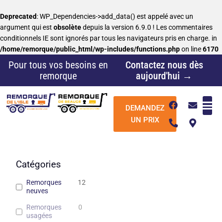
Aller
au
Deprecated
: WP_Dependencies->add_data() est appelé avec un
contenu
argument qui est
obsolète
depuis la version 6.9.0 ! Les commentaires
conditionnels IE sont ignorés par tous les navigateurs pris en charge. in
/home/remorque/public_html/wp-includes/functions.php
on line
6170
Pour tous vos besoins en
Contactez nous dès
remorque
aujourd'hui →
F
P
E
M
DEMANDEZ
a
h
n
a
c
o
v
p
UN PRIX
e
n
e
-
b
e
l
m
o
-
o
a
o
a
p
r
k
l
e
k
Catégories
t
e
r
Remorques
12
-
neuves
a
l
Remorques
0
t
usagées