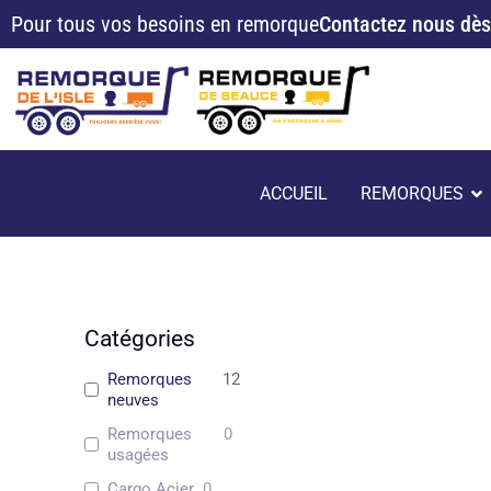
Aller
Pour tous vos besoins en remorque
Contactez nous dès
au
contenu
O
ACCUEIL
REMORQUES
Catégories
Remorques
12
neuves
Remorques
0
usagées
Cargo Acier
0