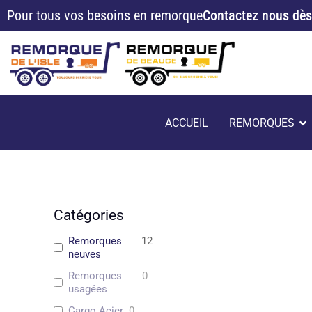
Aller
Pour tous vos besoins en remorque
Contactez nous dès
au
contenu
O
ACCUEIL
REMORQUES
Catégories
Remorques
12
neuves
Remorques
0
usagées
Cargo Acier
0