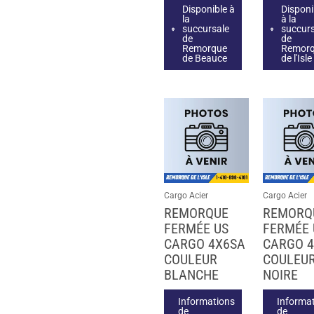
Disponible à
Disponi
la
à la
succursale
succur
de
de
Remorque
Remor
de Beauce
de l'Isle
Cargo Acier
Cargo Acier
REMORQUE
REMORQ
FERMÉE US
FERMÉE 
CARGO 4X6SA
CARGO 
COULEUR
COULEU
BLANCHE
NOIRE
Informations
Informa
de
de