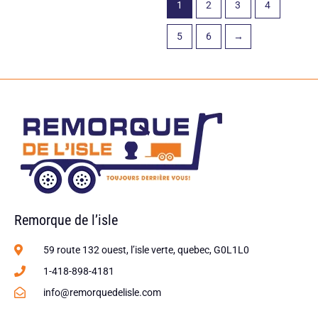
1
2
3
4
5
6
→
Remorque de l’isle
59 route 132 ouest, l’isle verte, quebec, G0L1L0
1-418-898-4181
info@remorquedelisle.com