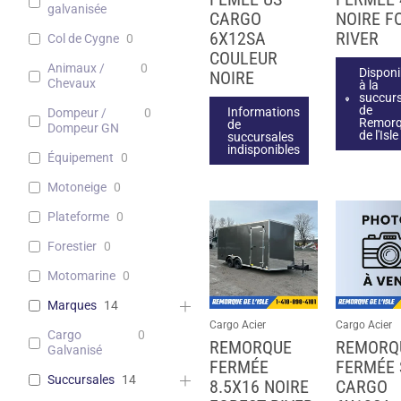
galvanisée
CARGO
NOIRE F
6X12SA
RIVER
Col de Cygne
0
COULEUR
Animaux /
0
Disponi
NOIRE
Chevaux
à la
succur
de
Informations
Dompeur /
0
Remor
de
Dompeur GN
de l'Isle
succursales
indisponibles
Équipement
0
Motoneige
0
Plateforme
0
Forestier
0
Motomarine
0
Marques
14
Cargo Acier
Cargo Acier
Cargo
0
REMORQUE
REMORQ
Galvanisé
FERMÉE
FERMÉE 
Succursales
14
8.5X16 NOIRE
CARGO