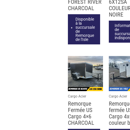
FOREST RIVER
6X12SA
CHARCOAL
COULEU
NOIRE
Disponible
à la
Informa
succursale
de
de
succurs
Remorque
indispon
de l'Isle
Cargo Acier
Cargo Acier
Remorque
Remorqu
Fermée US
fermée U
Cargo 4×6
Cargo 4
CHARCOAL
couleur 