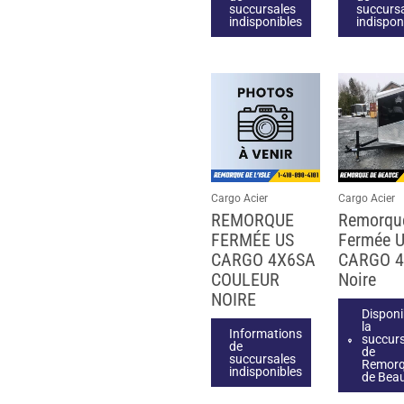
succursales
succurs
indisponibles
indispon
Cargo Acier
Cargo Acier
REMORQUE
Remorqu
FERMÉE US
Fermée 
CARGO 4X6SA
CARGO 
COULEUR
Noire
NOIRE
Disponi
la
Informations
succurs
de
de
succursales
Remor
indisponibles
de Bea