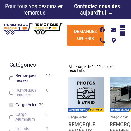
Aller
Pour tous vos besoins en
Contactez nous dès
au
remorque
aujourd'hui →
contenu
F
P
E
M
DEMANDEZ
a
h
n
a
c
o
v
p
UN PRIX
e
n
e
-
b
e
l
m
o
-
o
a
o
a
p
r
k
l
e
k
Catégories
Affichage de 1–12 sur 70
t
e
résultats
r
Remorques
14
-
neuves
a
l
Remorques
0
t
usagées
Cargo Acier
70
Cargo
0
Cargo Acier
Cargo Acier
Aluminium
REMORQUE
REMORQ
Utilitaire
0
FEMÉE US
FERMÉE 