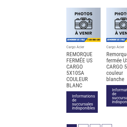
Cargo Acier
Cargo Acier
REMORQUE
Remorqu
FERMÉE US
fermée U
CARGO
CARGO 5
5X10SA
couleur
COULEUR
blanche
BLANC
Informa
de
Informations
succurs
de
indispon
succursales
indisponibles