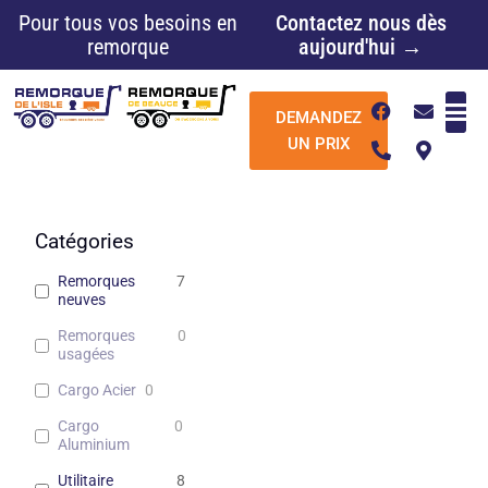
Aller
Pour tous vos besoins en
Contactez nous dès
au
remorque
aujourd'hui →
contenu
F
P
E
M
DEMANDEZ
a
h
n
a
c
o
v
p
UN PRIX
e
n
e
-
b
e
l
m
o
-
o
a
o
a
p
r
k
l
e
k
Catégories
t
e
r
Remorques
7
-
neuves
a
l
Remorques
0
t
usagées
Cargo Acier
0
Cargo
0
Aluminium
Utilitaire
8